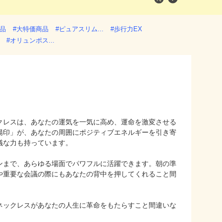
商品
#大特価商品
#ピュアスリム...
#歩行力EX
#オリュンポス...
クレスは、あなたの運気を一気に高め、運命を激変させる
陽印」が、あなたの周囲にポジティブエネルギーを引き寄
議な力も持っています。
ンまで、あらゆる場面でパワフルに活躍できます。朝の準
や重要な会議の際にもあなたの背中を押してくれること間
ネックレスがあなたの人生に革命をもたらすこと間違いな