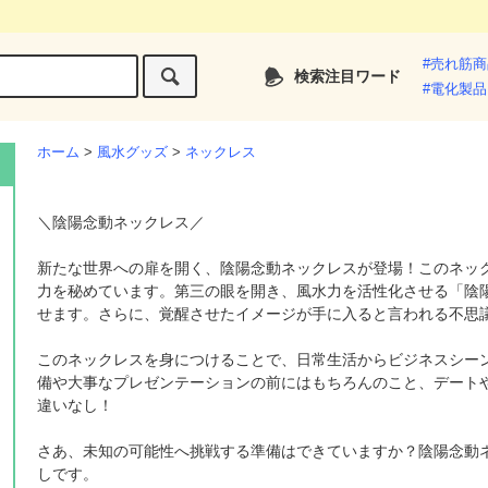
#売れ筋
検索注目ワード
#電化製品
ホーム
>
風水グッズ
>
ネックレス
＼陰陽念動ネックレス／
新たな世界への扉を開く、陰陽念動ネックレスが登場！このネッ
力を秘めています。第三の眼を開き、風水力を活性化させる「陰
せます。さらに、覚醒させたイメージが手に入ると言われる不思
このネックレスを身につけることで、日常生活からビジネスシー
備や大事なプレゼンテーションの前にはもちろんのこと、デート
違いなし！
さあ、未知の可能性へ挑戦する準備はできていますか？陰陽念動
しです。