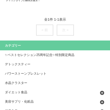
ティックタイプの瞬間水素水！
全
1
件
1
-
1
表示
< 前
次 >
カテゴリー
✨ベストセレクション25周年記念✨特別限定商品
デトックスティー
パワーストーンブレスレット
水晶クラスター
ダイエット食品
美容サプリ・化粧品