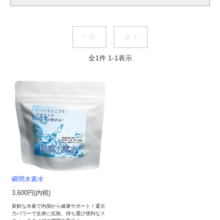
< 前
次 >
全
1
件
1
-
1
表示
瞬間水素水
3,600円(内税)
新鮮な水素で内側から健康サポート！還元
力パワーで全身に拡散。持ち運び便利なス