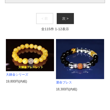
< 前
次 >
全
115
件
1
-
12
表示
大錬金シリーズ
19,800円(内税)
運命ブレス
18,300円(内税)