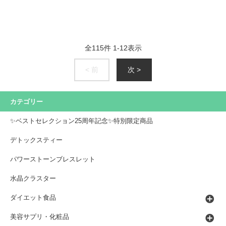
全
115
件
1
-
12
表示
< 前
次 >
カテゴリー
✨ベストセレクション25周年記念✨特別限定商品
デトックスティー
パワーストーンブレスレット
水晶クラスター
ダイエット食品
美容サプリ・化粧品