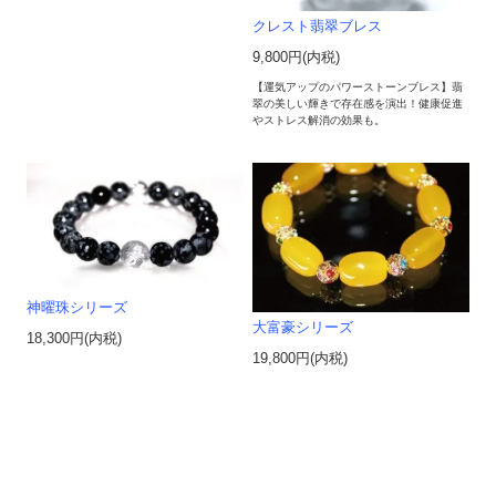
クレスト翡翠ブレス
9,800円(内税)
【運気アップのパワーストーンブレス】翡
翠の美しい輝きで存在感を演出！健康促進
やストレス解消の効果も。
神曜珠シリーズ
大富豪シリーズ
18,300円(内税)
19,800円(内税)