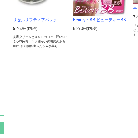
モ
7,
リセルリフティアパック
Beauty・BB ビューティーBB
『
5,460円(内税)
9,270円(内税)
と
ト
美容クリームと４ＧＦの力で、潤いUP
＆シワ改善！キメ細かい透明感のある
肌に♪肌細胞再生＆たるみ改善も！