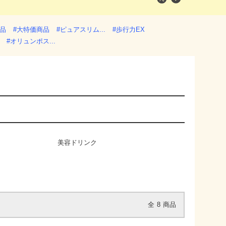
商品
#大特価商品
#ピュアスリム...
#歩行力EX
#オリュンポス...
美容ドリンク
全
8
商品