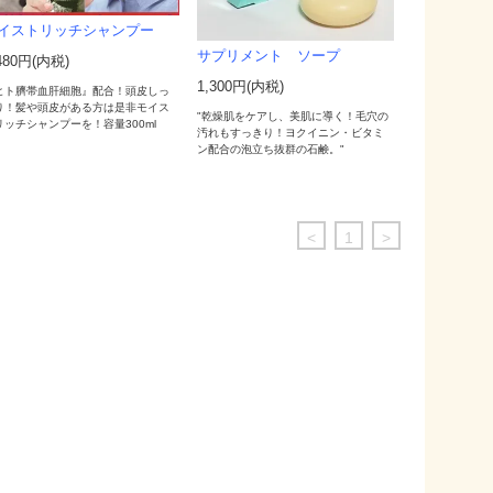
イストリッチシャンプー
サプリメント ソープ
480円(内税)
1,300円(内税)
ヒト臍帯血肝細胞』配合！頭皮しっ
り！髪や頭皮がある方は是非モイス
"乾燥肌をケアし、美肌に導く！毛穴の
リッチシャンプーを！容量300ml
汚れもすっきり！ヨクイニン・ビタミ
ン配合の泡立ち抜群の石鹸。"
<
1
>