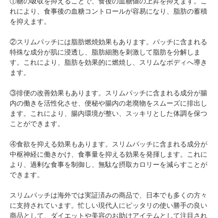
①糖の吸収を抑えることで、食後の血糖値の上昇を抑えます。こ
れにより、食事後の血糖コントロールが容易になり、脂肪の蓄積
を抑えます。
②スリムパッチには脂肪燃焼効果もあります。パッチに含まれる
特殊な成分が肌に浸透し、脂肪細胞を刺激して脂肪を分解しま
す。これにより、脂肪を効果的に燃焼し、スリムなボディへ導き
ます。
③排便の改善効果もあります。スリムパッチに含まれる成分が腸
内の働きを活性化させ、便秘や腸内の老廃物をスムーズに排出し
ます。これにより、腸内環境が整い、スッキリとした体調を保つ
ことができます。
④食欲を抑える効果もあります。スリムパッチに含まれる成分が
中枢神経に働きかけ、食事量を抑える効果を発揮します。これに
より、過剰な食事を制御し、無駄な摂取カロリーを減らすことが
できます。
スリムパッチは海外では実証済みの商品で、日本でも多くの方々
に支持されています。忙しい現代人にピッタリの使い勝手の良い
商品として、ダイエットや美容のお助けアイテムとして注目され