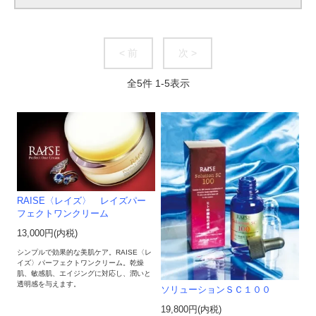
< 前
次 >
全
5
件
1
-
5
表示
RAISE〈レイズ〉 レイズパー
フェクトワンクリーム
13,000円(内税)
シンプルで効果的な美肌ケア。RAISE〈レ
イズ〉パーフェクトワンクリーム。乾燥
肌、敏感肌、エイジングに対応し、潤いと
透明感を与えます。
ソリューションＳＣ１００
19,800円(内税)