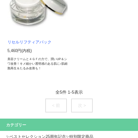
リセルリフティアパック
5,460円(内税)
美容クリームと４ＧＦの力で、潤いUP＆シ
ワ改善！キメ細かい透明感のある肌に♪肌細
胞再生＆たるみ改善も！
全
5
件
1
-
5
表示
< 前
次 >
カテゴリー
✨ベストセレクション25周年記念✨特別限定商品