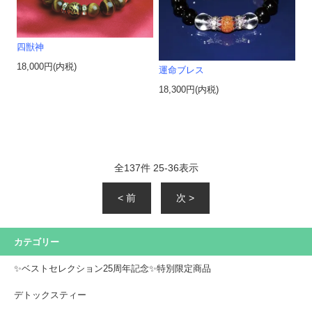
四獣神
18,000円(内税)
運命ブレス
18,300円(内税)
全
137
件
25
-
36
表示
< 前
次 >
カテゴリー
✨ベストセレクション25周年記念✨特別限定商品
デトックスティー