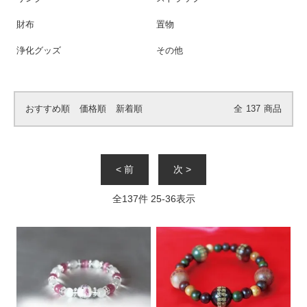
財布
置物
浄化グッズ
その他
おすすめ順
価格順
新着順
全
137
商品
< 前
次 >
全
137
件
25
-
36
表示