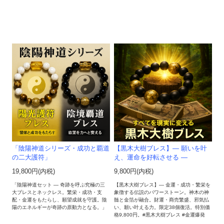
「陰陽神道シリーズ・成功と覇道
【黒木大樹ブレス】― 願いを叶
の二大護符」
え、運命を好転させる ―
19,800円(内税)
9,800円(内税)
「陰陽神道セット ― 奇跡を呼ぶ究極の三
【黒木大樹ブレス】― 金運・成功・繁栄を
大ブレスとネックレス。繁栄・成功・支
象徴する伝説のパワーストーン。神木の神
配・金運をもたらし、願望成就を守護。陰
髄と金箔が融合。財運・商売繁盛、邪気払
陽のエネルギーが奇跡の原動力となる。」
い、願い叶える力。限定38個復活。特別価
格9,800円。#黒木大樹ブレス #金運爆発