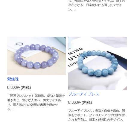
ち、可能性を引き寄せるアイテム。魅了の
存在となる、日常使いにも適したデザイ
ン。」
紫錬珠
8,800円(内税)
ブルーアイブレス
「開運ブレスレット 紫錬珠。成功と繁栄を
引き寄せ、豊かな人生へ。男女サイズあ
8,300円(内税)
り。磨き抜かれた波動が未来を輝かせ
る。」
ブルーアイブレス：勇気と自信を高め、開
運をサポート。フェロモンアップ効果で愛
される存在に。日常と好相性のデザイン。