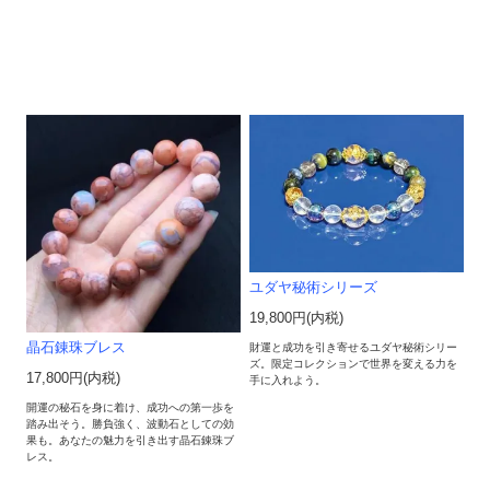
ユダヤ秘術シリーズ
19,800円(内税)
晶石錬珠ブレス
財運と成功を引き寄せるユダヤ秘術シリー
ズ。限定コレクションで世界を変える力を
17,800円(内税)
手に入れよう。
開運の秘石を身に着け、成功への第一歩を
踏み出そう。勝負強く、波動石としての効
果も。あなたの魅力を引き出す晶石錬珠ブ
レス。