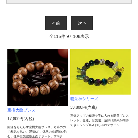
< 前
次 >
全
115
件
97
-
108
表示
覇栄神シリーズ
33,800円(内税)
宝樹大臨ブレス
運気アップの秘密を手に入れる開運ブレス
17,800円(内税)
レット。金運、恋愛運、厄除け効果が期待
できるシンプル＆おしゃれデザイン。
開運をもたらす宝樹大臨ブレス。奇跡の力
で邪気を払い、運気UP。偶然の幸運舞い込
む。仕事恋愛健康全面サポート。前向き