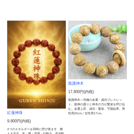
龍護神木
17,800円(内税)
龍護神木―究極の金運・成功ブレスレッ
ト。龍神の護りと神木の力が繁栄を呼び込
む。金運上昇、成功・繁栄、守護結界。男
紅蓮神珠
性用20cm／女性用17cm。
9,800円(内税)
4つのエネルギーを同時に呼び覚ます、燃
える宝石。富・愛・守護・行動力。高波動