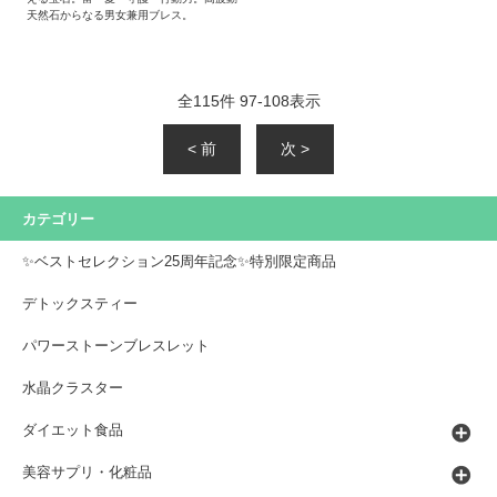
天然石からなる男女兼用ブレス。
全
115
件
97
-
108
表示
< 前
次 >
カテゴリー
✨ベストセレクション25周年記念✨特別限定商品
デトックスティー
パワーストーンブレスレット
水晶クラスター
ダイエット食品
美容サプリ・化粧品